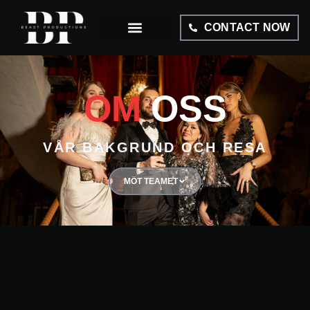
CONTACT NOW
OM
OSS
VÅR BAKGRUND OCH RESA
MÖT TEAMET